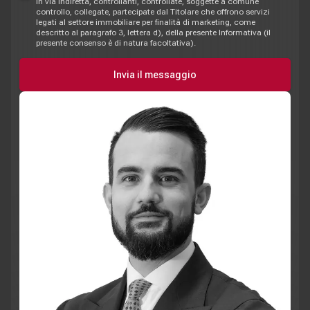
in via indiretta, controllanti, controllate, soggette a comune
controllo, collegate, partecipate dal Titolare che offrono servizi
legati al settore immobiliare per finalità di marketing, come
descritto al paragrafo 3, lettera d), della presente Informativa (il
presente consenso è di natura facoltativa).
Invia il messaggio