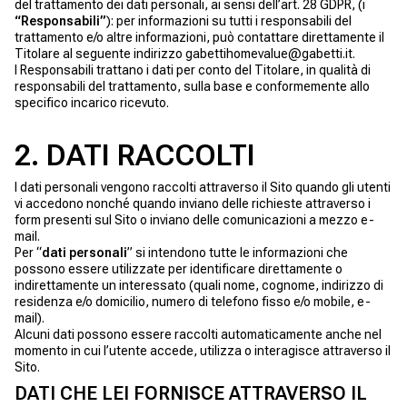
del trattamento dei dati personali, ai sensi dell’art. 28 GDPR, (i
“Responsabili”
): per informazioni su tutti i responsabili del
trattamento e/o altre informazioni, può contattare direttamente il
Titolare al seguente indirizzo gabettihomevalue@gabetti.it.
I Responsabili trattano i dati per conto del Titolare, in qualità di
responsabili del trattamento, sulla base e conformemente allo
specifico incarico ricevuto.
2. DATI RACCOLTI
I dati personali vengono raccolti attraverso il Sito quando gli utenti
vi accedono nonché quando inviano delle richieste attraverso i
form presenti sul Sito o inviano delle comunicazioni a mezzo e-
mail.
Per “
dati personali
” si intendono tutte le informazioni che
possono essere utilizzate per identificare direttamente o
indirettamente un interessato (quali nome, cognome, indirizzo di
residenza e/o domicilio, numero di telefono fisso e/o mobile, e-
mail).
Alcuni dati possono essere raccolti automaticamente anche nel
momento in cui l’utente accede, utilizza o interagisce attraverso il
Sito.
DATI CHE LEI FORNISCE ATTRAVERSO IL