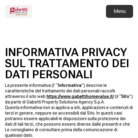
Menu
INFORMATIVA PRIVACY
SUL TRATTAMENTO DEI
DATI PERSONALI
La presente informativa (l’ “
Informativa
”) descrive le
caratteristiche del trattamento dei dati personali raccolti
attraverso il sito web
https://www.gabettihomevalue.it/
(il “
Sito
”)
da parte di Gabetti Property Solutions Agency S.p.A.
Questa informativa non si applica a siti, applicazioni e contenuti di
terzi in genere, neppure se accessibili dal Sito. In questi casi
potranno essere applicabili le disposizioni sulla protezione dei
dati di tali terzi, che possono essere diverse dalle presenti e che
Le consigliamo di consultare prima della comunicazione di
qualsiasi dato.