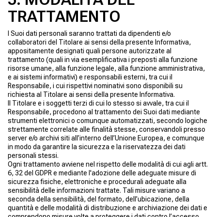
TRATTAMENTO
I Suoi dati personali saranno trattati da dipendenti e/o
collaboratori del Titolare ai sensi della presente Informativa,
appositamente designati quali persone autorizzate al
trattamento (quali in via esemplificativa i preposti alla funzione
risorse umane, alla funzione legale, alla funzione amministrativa,
e ai sistemi informativi) e responsabili esterni, tra cui il
Responsabile, i cui rispettivi nominativi sono disponibili su
richiesta al Titolare ai sensi della presente Informativa.
Il Titolare e i soggetti terzi di cui lo stesso si avvale, tra cui il
Responsabile, procedono al trattamento dei Suoi dati mediante
strumenti elettronici o comunque automatizzati, secondo logiche
strettamente correlate alle finalità stesse, conservandoli presso
server e/o archivi siti all’interno dell’Unione Europea, e comunque
in modo da garantire la sicurezza e la riservatezza dei dati
personali stessi.
Ogni trattamento avviene nel rispetto delle modalità di cui agli artt.
6, 32 del GDPR e mediante l'adozione delle adeguate misure di
sicurezza fisiche, elettroniche e procedurali adeguate alla
sensibilità delle informazioni trattate. Tali misure variano a
seconda della sensibilità, del formato, dell’ubicazione, della
quantità e delle modalità di distribuzione e archiviazione dei dati e
comprendono misure volte a proteggere i dati contro l’accesso