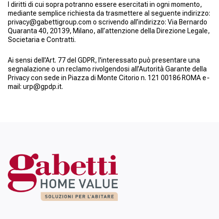
I diritti di cui sopra potranno essere esercitati in ogni momento,
mediante semplice richiesta da trasmettere al seguente indirizzo:
privacy@gabettigroup.com o scrivendo all’indirizzo: Via Bernardo
Quaranta 40, 20139, Milano, all’attenzione della Direzione Legale,
Societaria e Contratti.
Ai sensi dell'Art. 77 del GDPR, l'interessato può presentare una
segnalazione o un reclamo rivolgendosi all’Autorità Garante della
Privacy con sede in Piazza di Monte Citorio n. 121 00186 ROMA e-
mail: urp@gpdp.it.