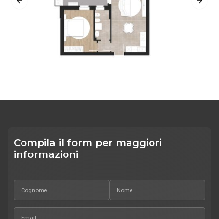
Previous slide
Next s
Compila il form per maggiori
informazioni