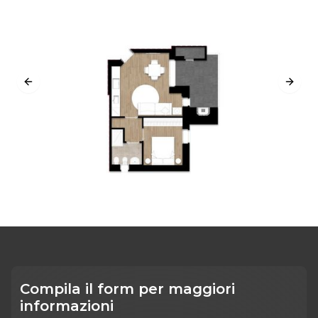
Previous slide
Next s
Compila il form per maggiori
informazioni