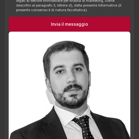
legati al settore immobiliare per finalità di marketing, come
descritto al paragrafo 3, lettera d), della presente Informativa (il
presente consenso è di natura facoltativa).
Invia il messaggio