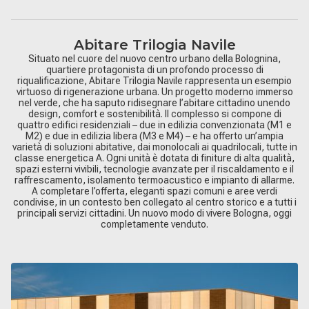
Abitare Trilogia Navile
Situato nel cuore del nuovo centro urbano della Bolognina,
quartiere protagonista di un profondo processo di
riqualificazione, Abitare Trilogia Navile rappresenta un esempio
virtuoso di rigenerazione urbana. Un progetto moderno immerso
nel verde, che ha saputo ridisegnare l’abitare cittadino unendo
design, comfort e sostenibilità. Il complesso si compone di
quattro edifici residenziali – due in edilizia convenzionata (M1 e
M2) e due in edilizia libera (M3 e M4) – e ha offerto un’ampia
varietà di soluzioni abitative, dai monolocali ai quadrilocali, tutte in
classe energetica A. Ogni unità è dotata di finiture di alta qualità,
spazi esterni vivibili, tecnologie avanzate per il riscaldamento e il
raffrescamento, isolamento termoacustico e impianto di allarme.
A completare l’offerta, eleganti spazi comuni e aree verdi
condivise, in un contesto ben collegato al centro storico e a tutti i
principali servizi cittadini. Un nuovo modo di vivere Bologna, oggi
completamente venduto.