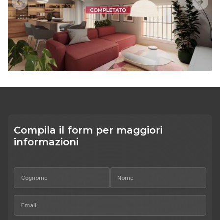
Previous slide
Next s
Compila il form per maggiori
informazioni