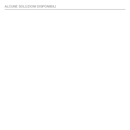
ALCUNE SOLUZIONI DISPONIBILI
Two Palace
Abitare Tr