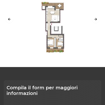
Previous slide
Next s
Compila il form per maggiori
informazioni